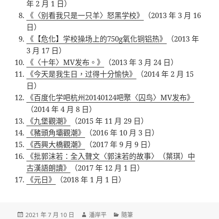
年 2 月 1 日）
《〈别看我只是一只羊〉怒黑学校》
（2013 年 3 月 16
日）
《【危化】学校操场上的750g氧化铜铝热》
（2013 年
3 月 17 日）
《〈十年〉MV发布。》
（2013 年 3 月 24 日）
《今天是我生日，过得十分愉快》
（2014 年 2 月 15
日）
《百度化学吧杭州20140124吧聚〈囚鸟〉MV发布》
（2014 年 4 月 8 日）
《九堡觀潮》
（2015 年 11 月 29 日）
《豬頭角壩觀潮》
（2016 年 10 月 3 日）
《西興大橋觀潮》
（2017 年 9 月 9 日）
《批郭沫若：全入聲文〈郭沫若的故事〉（葉琪）中
古漢語朗讀》
（2017 年 12 月 1 日）
《元日》
（2018 年 1 月 1 日）
發
作
分
2021 年 7 月 10 日
潘岸平
隨筆