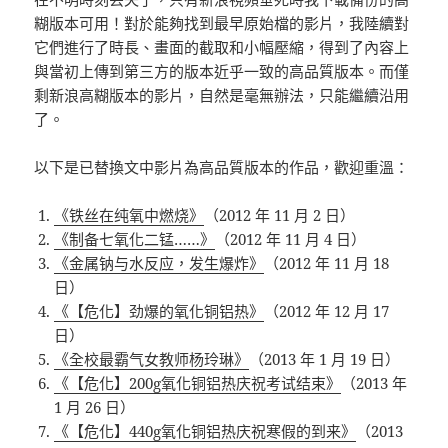
糊版本可用！對於能夠找到最早原始檔的影片，我陸續對
它們進行了時長、畫面的截取和小幅壓縮，得到了內容上
與當初上傳到第三方的版本近乎一致的高品質版本。而僅
剩新浪高糊版本的影片，自然是毫無辦法，只能繼續沿用
了。
以下是已替換文中影片為高品質版本的作品，歡迎重溫：
《铁丝在纯氧中燃烧》
（2012 年 11 月 2 日）
《制备七氧化二锰……》
（2012 年 11 月 4 日）
《金属钠与水反应，发生爆炸》
（2012 年 11 月 18
日）
《【危化】劲爆的氧化铜铝热》
（2012 年 12 月 17
日）
《全校最霸气女教师杨玲琳》
（2013 年 1 月 19 日）
《【危化】200g氧化铜铝热庆祝考试结束》
（2013 年
1 月 26 日）
《【危化】440g氧化铜铝热庆祝寒假的到来》
（2013