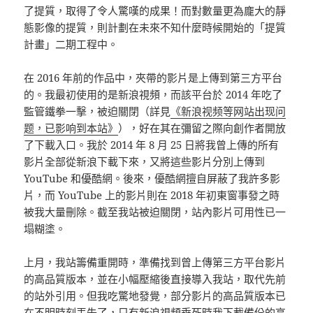
了提質，取得了令人驚嘆的成果！而對數量更為龐大的靜
態影像的提質，則計劃在未來不知什麼時候開始的「提質
計畫」二期工程中。
在 2016 年前的作品中，夾帶的影片是上傳到第三方平台
的。我最初使用的是新浪視頻，而該平台於 2014 年吃了
監管鐵拳一擊，被迫關閉（詳見
《新浪视频等网站出现问
题，已影响到本站》
），好在其在彌留之際向創作者開放
了下載入口。我於 2014 年 8 月 25 日將我曾上傳的所有
影片全部從新浪下載下來，又將這些影片分別上傳到
YouTube 和優酷網。後來，優酷網擅自屏蔽了我許多影
片，而 YouTube 上的影片則在 2018 年初東窗事發之時
被我大量刪除。截至我站被迫關閉，站內影片可用性已一
塌糊塗。
上月，我站籌備重開時，準備找到曾上傳第三方平台影片
的高品質版本，並在小幅壓縮後直接導入我站，取代先前
的站外引用。但我吃驚地發覺，部分影片的高品質版本已
在不明時刻丟失了，只有新浪視頻垂死時我下載備份的高