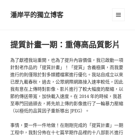
潘岸平的獨立博客
選單及
小工具
提質計畫一期：重傳高品質影片
為了獻禮我站重開，也為了提升內容價值，我已啟動一項
針對老作品的「提質計畫」！「提質」含義極廣，而我要
進行的則僅限於對多媒體檔案進行優化。我站自成立以來
已歷九載春秋，過去，公眾網際網路接入速率較低，因此
我有意在上傳時對影像、影片進行了較大幅度的壓縮，以
節約傳送帶寬，加快載入速度。在 2014 年的時候，我甚
至專門回過頭去，將先前上傳的影像進行了一輪暴力壓縮
（以極低的品質因子重新導出 JPEG）。
事情，要一件一件地做！在剛剛完成的「提質計畫」一期
工程中，我對分佈在十七篇早期作品裡的十八部影片進行