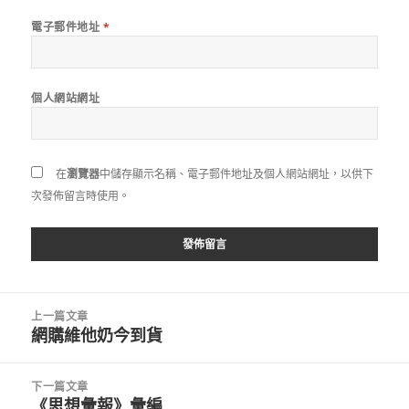
電子郵件地址
*
個人網站網址
在
瀏覽器
中儲存顯示名稱、電子郵件地址及個人網站網址，以供下
次發佈留言時使用。
文
上一篇文章
章
網購維他奶今到貨
上
導
一
覽
篇
下一篇文章
文
《思想彙報》彙編
下