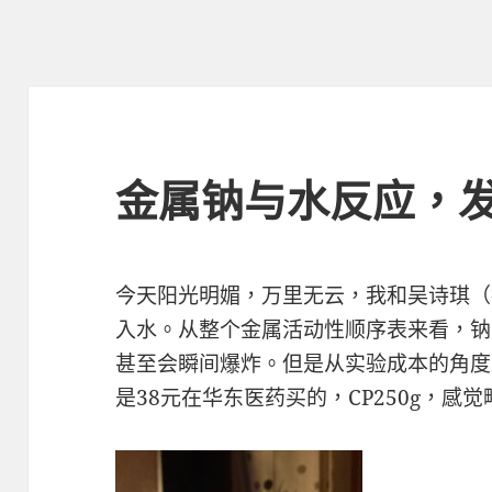
金属钠与水反应，
今天阳光明媚，万里无云，我和吴诗琪（
入水。从整个金属活动性顺序表来看，钠
甚至会瞬间爆炸。但是从实验成本的角度
是38元在华东医药买的，CP250g，