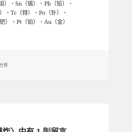
（钼）、Sn（锡）、Pb（铅）、
）、Tc（锝）、Po（钋）、
（钯）、Pt（铂）、Au（金）
世界
炸〉中有 1 則留言