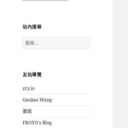
時
間
瀏
覽
站內搜尋
搜
尋
關
鍵
字:
友站導覽
zry.io
Gaukas Wang
骤雨
FROYO's Blog