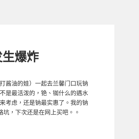
发生爆炸
打酱油的娃）一起去兰馨门口玩钠
不是最活泼的，铯、铷什么的遇水
来考虑，还是钠最实惠了。我的钠
感觉略坑，下次还是在网上买吧。。