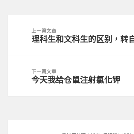
文
章
上一篇文章
理科生和文科生的区别，转
導
上
覽
一
篇
文
下一篇文章
章:
今天我给仓鼠注射氯化钾
下
一
篇
文
章: