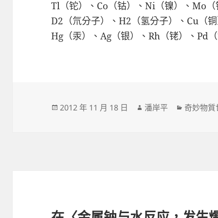
Tl（铊）、Co（钴）、Ni（镍）、Mo
D2（氘分子）、H2（氢分子）、Cu（铜
Hg（汞）、Ag（银）、Rh（铑）、Pd
發
作
分
2012 年 11 月 18 日
潘岸平
奇妙物質
佈
者
類
日
期:
在〈金属钠与水反应，发生爆