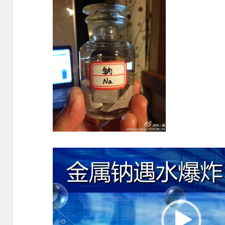
視
訊
播
放
器