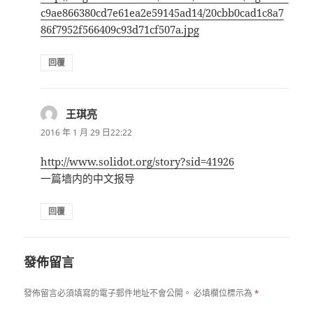
c9ae866380cd7e61ea2e59145ad14/20cbb0cad1c8a7
86f7952f566409c93d71cf507a.jpg
回覆
王琪亮
表
示:
2016 年 1 月 29 日22:22
http://www.solidot.org/story?sid=41926
一篇墙内的中文报导
回覆
發佈留言
發佈留言必須填寫的電子郵件地址不會公開。
必填欄位標示為
*