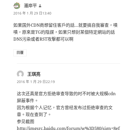
潘岸平
表
示:
2016 年 1 月 29 日13:40
如果国外CDN商想留住客戶的話…就要搞自我審查，嘖
嘖，原來是TG的陰謀，如果只想封某個特定網站的話
DNS污染或者RST攻擊都可以啊
回覆
王琪亮
表
示:
2016 年 1 月 29 日22:19
这次还真是官方拒绝审查导致的时不时被大规模cdn
屏蔽事件。
因为根据个人记忆，官方曾经发布过拒绝审查的文
章。现在查到了。
参见截图
http://imgsrc.baidu.com/forum/w%3D580/sign=8ef