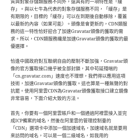
質與對象存儲類服務不同外，還具有的一項特性是「緩
存」。與以七牛為代表的對象存儲服務不同，「緩存」是
有期限的，目標的「緩存」可以在到期後自動移除，覆蓋
以最新的內容（如果可能）。頭像是會更新的，CDN類服
務的這一特性恰好迎合了加速Gravatar頭像的獲取的需
求。所以，CDN類服務纔是加速Gravatar頭像的獲取的最
優選擇。
恰逢中國政府對互聯網自由的壓制不斷加強，Gravatar頭
像的官方獲取接口幾乎被全部封鎖，其中苟延殘喘的
「cn.gravatar.com」速度也不理想，我們得以應用這項
技術，加速Gravatar頭像的獲取。這也算是一種無聲的對
抗罷。使用阿里雲CDN為Gravatar頭像獲取接口建立鏡像
非常容易，下面介紹大致的方法。
首先，你要有一個阿里雲賬戶和一個通過阿裡雲接入並完
成ICP備案的域名，然後在阿里雲的管理控制臺的
「CDN」選項卡中添加一個加速域名，加速域名就是要用
來訪問的域名，可以是一個二級域名，如我用的