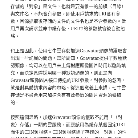
存儲的「對象」是文件，也就是要有惟一的前綴（目錄）
與文件名，不能含有參數。即使用戶請求的URI含有參
數，回源抓取後存儲的文件的文件名也是不含參數的。當
用戶再次請求並命中緩存後，URI中的參數就會被自動忽
略。
也正是因此，使用七牛雲存儲加速Gravatar頭像的獲取會
出現一些詭異的問題。眾所周知，Gravatar提供了數種默
認頭像，均可以在用戶未上傳對應頭像圖片時用以臨時填
充，而決定具體採用哪一種默認頭像的，則正是向
Gravatar頭像圖片接口傳送的URI參數。對參數的忽略，
就是對具體請求內容的忽略。從這個意義上來講，七牛雲
存儲是不適合用來加速含有有效參數的圖片資源的獲取
的。
按照這個思路，加速Gravatar頭像的獲取不能用「（對
象）存儲」一類的雲服務，而應該用為緩存某個固定URI
而生的CDN類服務。CDN類服務除了存儲的「對象」的性