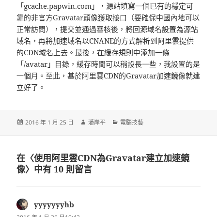
「gcache.papwin.com」，源站填寫一個已有的穩定可
靠的非官方Gravatar頭像獲取接口（要確保中國內地可以
正常訪問），提交並通過審核後，將回源域名設置為源站
域名，再將加速域名以CNANE的方式解析到阿里雲提供
的CDN域名上去。最後，在緩存規則中添加一條
「/avatar」目錄，緩存時間可以稍設長一些，我設置的是
一個月。至此，基於阿里雲CDN的Gravatar加速鏡像就建
立好了。
發
作
分
2016 年 1 月 25 日
潘岸平
電腦技藝
佈
者
類
日
期:
在〈使用阿里雲CDN為Gravatar建立加速鏡
像〉中有 10 則留言
yyyyyyyhb
表
示: