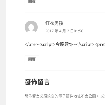
回覆
红衣男孩
表
示:
2017 年 4 月 2 日01:56
</pre><script>今晚续你~</script><pre
回覆
發佈留言
發佈留言必須填寫的電子郵件地址不會公開。
必