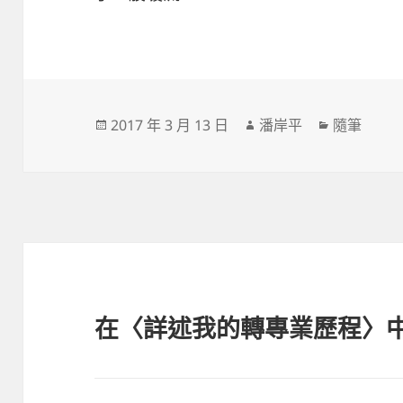
發
作
分
2017 年 3 月 13 日
潘岸平
隨筆
佈
者
類
日
期:
在〈詳述我的轉專業歷程〉中有