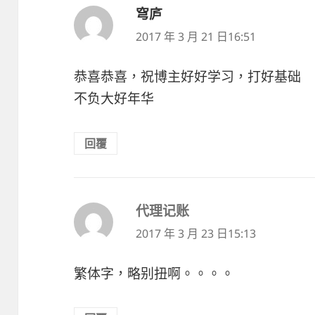
穹庐
表
示:
2017 年 3 月 21 日16:51
恭喜恭喜，祝博主好好学习，打好基础
不负大好年华
回覆
代理记账
表
示:
2017 年 3 月 23 日15:13
繁体字，略别扭啊。。。。