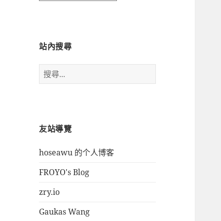
時
間
瀏
覽
站內搜尋
搜
尋
關
鍵
字:
友站導覽
hoseawu 的个人博客
FROYO's Blog
zry.io
Gaukas Wang