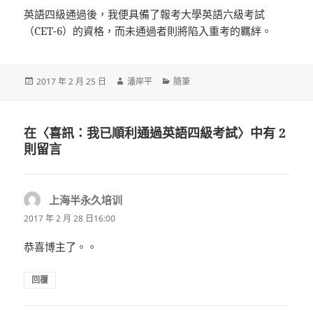
英語四級通過後，我便具備了報考大學英語六級考試
（CET-6）的資格，而未通過者則將陷入重考的羈絆。
發
作
分
2017 年 2 月 25 日
潘岸平
隨筆
佈
者
類
日
期:
在〈喜訊：我已順利通過英語四級考試〉中有 2
則留言
上海半永久培训
表
示:
2017 年 2 月 28 日16:00
恭喜博主了。。
回覆