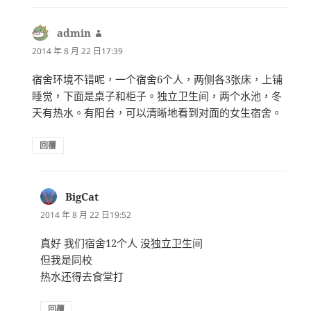
admin
表
示:
2014 年 8 月 22 日17:39
宿舍环境不错呢，一个宿舍6个人，两侧各3张床，上铺
睡觉，下面是桌子和柜子。独立卫生间，两个水池，冬
天有热水。有阳台，可以清晰地看到对面的女生宿舍。
回覆
BigCat
表
示:
2014 年 8 月 22 日19:52
真好 我们宿舍12个人 没独立卫生间
但我是同校
热水还得去食堂打
回覆