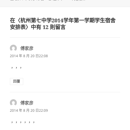
佈
者
類
日
期:
在〈杭州第七中学2014学年第一学期学生宿舍
安排表〉中有 12 則留言
傅家彦
表
示:
2014 年 8 月 20 日22:08
，，，
回覆
傅家彦
表
示:
2014 年 8 月 20 日22:09
，，，，，，