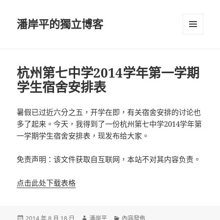
潘岸平的獨立博客
選單及
小工具
杭州第七中学2014学年第一学期
学生宿舍安排表
暑假已过近六分之五，开学在即，有关宿舍安排的讨论也
多了起来。今天，我得到了一份杭州第七中学2014学年第
一学期学生宿舍安排表，现发布给大家。
免责声明：该文件获取自互联网，本站不对其内容负责。
点击此处下载表格
發
作
分
2014 年 8 月 18 日
潘岸平
內容發佈