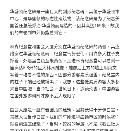
华盛顿纪念碑是一座巨大的剑形纪念碑，其位于华盛顿市
中心，是华盛顿的标志性建筑物。该纪念碑是为了纪念美
国首任总统乔治·华盛顿而建造的。因其高达169米，故我
们的车驶到市郊仍能看到它。
林肯纪念堂和国会大厦分别在华盛顿纪念碑的两侧，其连
线穿过华盛顿纪念碑。纪念堂气势宏伟，用许多大柱子支
撑着，外墙呈白色至米黄色。走进林肯纪念堂可以看到一
座高达5.8米的巨大林肯雕像，雕像后上方的墙上用英文
写着一堆看不懂的东西。因部分游客素质极差，纪念堂内
的柱子下端已经被摸黑了。我想，这些低素质游客大多都
来自中国吧！当今社会，世风日下，道德沦丧，中国游客
在国外旅游何时才能不丢人现眼？
国会大厦是一座有着圆顶的建筑。因其长得十分像白宫，
常被人误当作白宫。我们的车刚进华盛顿市区的时候我们
就看到这座建筑了，当时，狡猾的导游（不是《我已抵达
美国洛杉矶》中的金导游）问我们：“大家知道这座圆顶