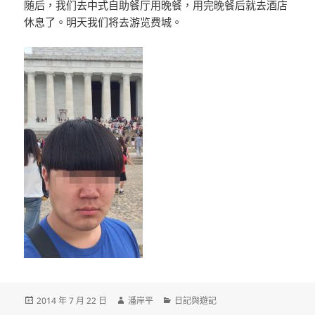
随后，我们去中式自助餐厅用晚餐，用完晚餐后就去酒店
休息了。明天我们将去游览费城。
發
作
分
2014 年 7 月 22 日
潘岸平
日記與遊記
佈
者
類