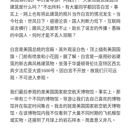
建筑是什么吗？”不出所料，有大量同学都回答白宫。事
实上，网上也有将此建筑的照片当作白宫的情况发生。当
今社会，世风日下，道德沦丧，国人判断力低下，互联网
谣言横行；跟风之风屡禁不止，助长了谣言的传播。愚昧
的中国人，何时才能不丢人现眼？
白宫是美国总统的宫殿。其外观呈白色，顶上插有美国国
旗，门前有喷泉和小花园。据了解，白宫是一座用砂岩建
筑的新古典风格建筑物，坐落于华盛顿哥伦比亚特区西北
宾夕法尼亚大道1600号。因白宫不开放，故我们只可远
观，不可进入参观。
我们最后参观的是美国国家航空航天博物馆。事实上，那
一带有三个不同的博物馆，导游让我们去自己喜欢的博物
馆并在指定时间集合。我去的就是美国国家航空航天博物
馆，在该博物馆内我不仅看到了大量不同时期的飞机模型
或实物，还摸到了月球上的岩石样本，简直意义非凡。