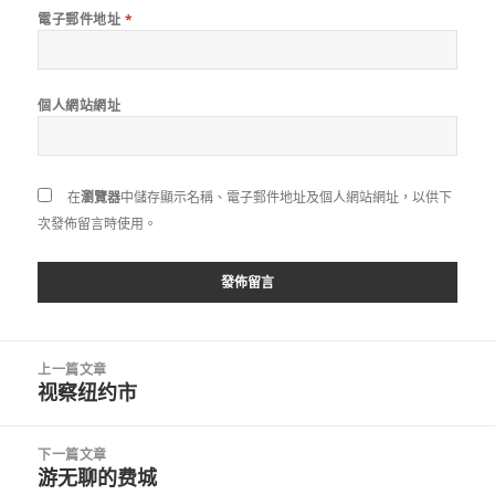
電子郵件地址
*
個人網站網址
在
瀏覽器
中儲存顯示名稱、電子郵件地址及個人網站網址，以供下
次發佈留言時使用。
文
上一篇文章
章
视察纽约市
上
導
一
覽
篇
下一篇文章
文
游无聊的费城
下