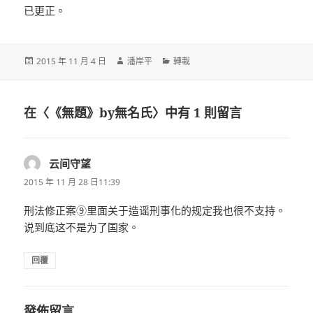
已更正。
發
作
分
2015 年 11 月 4 日
潘岸平
轉載
佈
者
類
日
期:
在〈《無題》by無名氏〉中有 1 則留言
云间守望
表
示:
2015 年 11 月 28 日11:39
刑法修正案⑨里面关于造谣刑事化的规定我也很不支持。
说到底这不是为了国家。
回覆
發佈留言