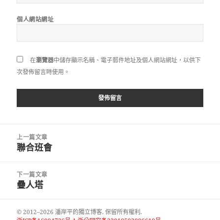
個人網站網址
在
瀏覽器
中儲存顯示名稱、電子郵件地址及個人網站網址，以供下
次發佈留言時使用。
文
上一篇文章
章
聯合班會
上
導
一
覽
篇
下一篇文章
文
疊人塔
下
章:
一
篇
© 2012–2026 潘岸平的獨立博客. 保留所有權利.
文