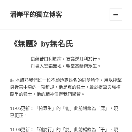
潘岸平的獨立博客
選單及
小工具
《無題》by無名氏
良藥苦口利於病，妄議逆耳利於行。
丹墀入雲臨無地，朝堂高懸俯眾生。
註:本詩乃我們班一位不願透露姓名的同學所作，用以抨擊
最近某中央的一項新規。他是真的猛士，敢於提筆與強權
鬬爭的猛士，他的精神值得我們學習。
11-05更新：「俯眾生」的「俯」此前錯錄為「腐」，現
已更正。
11-06更新：「利於行」的「於」此前錯錄為「于」，現