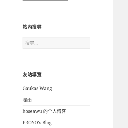
時
間
瀏
覽
站內搜尋
搜
尋
關
鍵
字:
友站導覽
Gaukas Wang
骤雨
hoseawu 的个人博客
FROYO's Blog