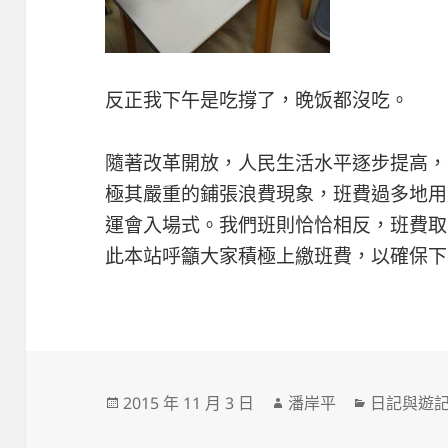
反正我下午是吃撐了，晚饭都沒吃。
隨著改革開放，人民生活水平逐步提高，
極其嚴重的鋪張浪費現象，班費過多地用
運會入場式。我們班則恰恰相反，班費取
此本站呼籲大家積極上繳班費，以確保下
發
作
分
2015 年 11 月 3 日
潘岸平
日記與遊
佈
者
類