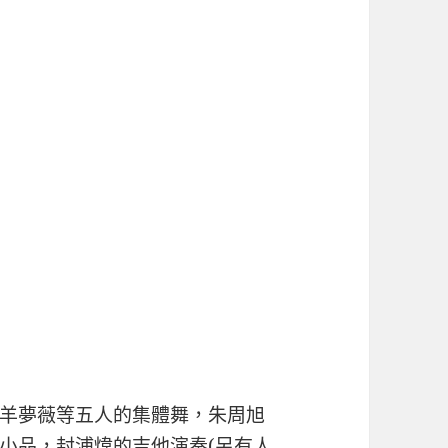
羊夢薇等五人的集體舞，朱周旭
小品，封浦煒的吉他演奏(另有人