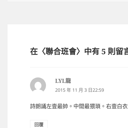
日
期:
在〈聯合班會〉中有 5 則留
LYL龍
表
示:
2015 年 11 月 3 日22:59
詩朗誦左壹最帥。中間最猥瑣。右壹白衣
回覆