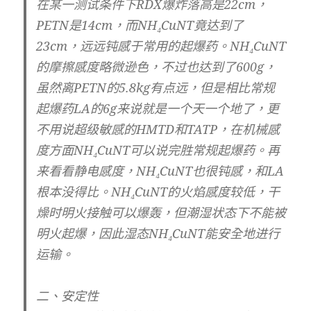
在某一测试条件下RDX爆炸落高是22cm，
PETN是14cm，而NH₄CuNT竟达到了
23cm，远远钝感于常用的起爆药。NH₄CuNT
的摩擦感度略微逊色，不过也达到了600g，
虽然离PETN的5.8kg有点远，但是相比常规
起爆药LA的6g来说就是一个天一个地了，更
不用说超级敏感的HMTD和TATP，在机械感
度方面NH₄CuNT可以说完胜常规起爆药。再
来看看静电感度，NH₄CuNT也很钝感，和LA
根本没得比。NH₄CuNT的火焰感度较低，干
燥时明火接触可以爆轰，但潮湿状态下不能被
明火起爆，因此湿态NH₄CuNT能安全地进行
运输。
二、安定性