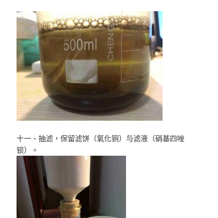
十一、抽滤，保留滤饼（氧化铜）与滤液（硝基四唑
钡）。