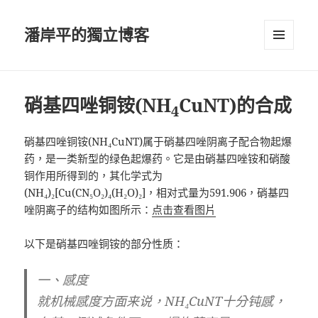
潘岸平的獨立博客
選單及
小工具
硝基四唑铜铵(NH
CuNT)的合成
4
硝基四唑铜铵(NH₄CuNT)属于硝基四唑阴离子配合物起爆
药，是一类新型的绿色起爆药。它是由硝基四唑铵和硝酸
铜作用所得到的，其化学式为
(NH₄)₂[Cu(CN₅O₂)₄(H₂O)₂]，相对式量为591.906，硝基四
唑阴离子的结构如图所示：
点击查看图片
以下是硝基四唑铜铵的部分性质：
一、感度
就机械感度方面来说，NH₄CuNT十分钝感，