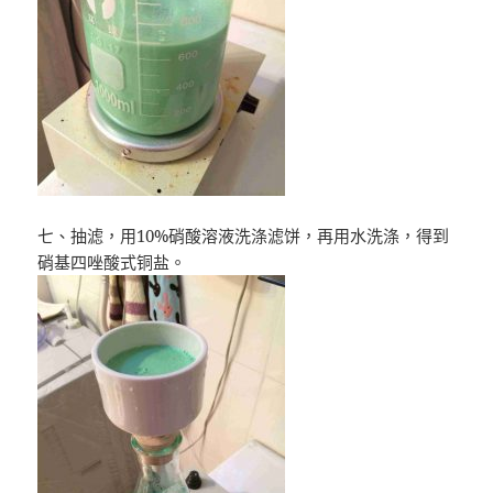
七、抽滤，用10%硝酸溶液洗涤滤饼，再用水洗涤，得到
硝基四唑酸式铜盐。