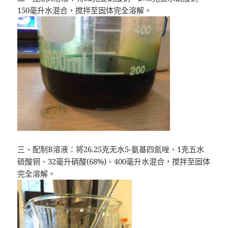
150毫升水混合，搅拌至固体完全溶解。
三、配制B溶液：将26.25克无水5-氨基四氮唑、1克五水
硫酸铜、32毫升硝酸(68%)、400毫升水混合，搅拌至固体
完全溶解。