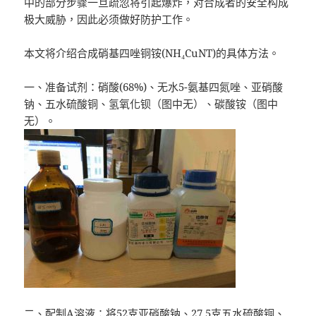
中的部分步骤一旦疏忽将引起爆炸，对合成者的安全构成
极大威胁，因此必须做好防护工作。
本文将介绍合成硝基四唑铜铵(NH₄CuNT)的具体方法。
一、准备试剂：硝酸(68%)、无水5-氨基四氮唑、亚硝酸
钠、五水硫酸铜、氢氧化钡（图中无）、碳酸铵（图中
无）。
二、配制A溶液：将52克亚硝酸钠、27.5克五水硫酸铜、