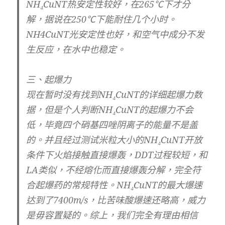
NH₄CuNT热安定性较好，在265℃下才分
解，据说在250℃下能耐住几个小时。
NH4CuNT光安定性也好，和空气中成分不发
生反应，在水中也稳定。
三、起爆力
现在暂时没有找到NH₄CuNT的详细起爆力数
据，但是个人判断NH₄CuNT的起爆力不会
低，毕竟四个硝基四唑阴离子的能量不是盖
的。并且经过测试米粒大小的NH₄CuNT开放
条件下火焰接触直接爆轰，DDT过程较短，和
LA类似，不经熔化而直接爆轰分解，完全符
合起爆药的常规特性。NH₄CuNT的最大爆速
达到了7400m/s，比苦味酸爆速还略高，威力
是毋容置疑的。综上，我们完全有理由相信