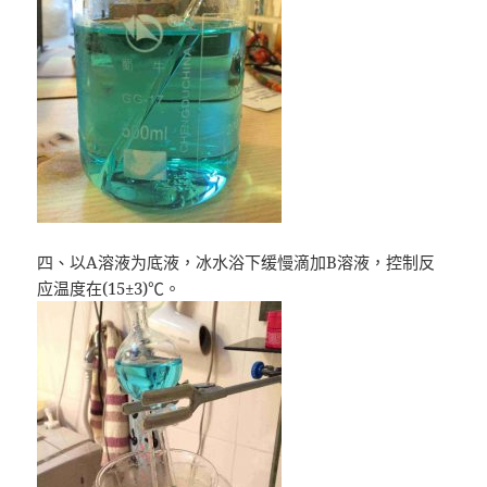
四、以A溶液为底液，冰水浴下缓慢滴加B溶液，控制反
应温度在(15±3)℃。