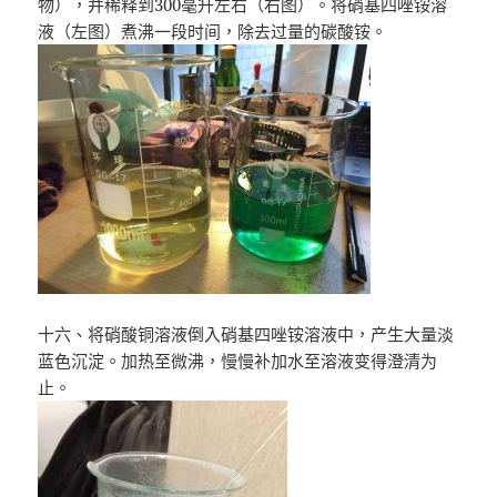
物），并稀释到300毫升左右（右图）。将硝基四唑铵溶
液（左图）煮沸一段时间，除去过量的碳酸铵。
十六、将硝酸铜溶液倒入硝基四唑铵溶液中，产生大量淡
蓝色沉淀。加热至微沸，慢慢补加水至溶液变得澄清为
止。