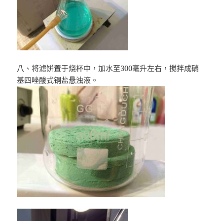
八、将滤饼置于烧杯中，加水至300毫升左右，搅拌成硝
基四唑酸式铜盐悬浊液。