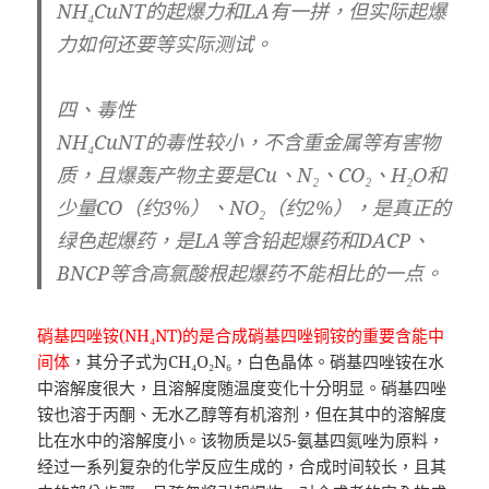
NH₄CuNT的起爆力和LA有一拼，但实际起爆
力如何还要等实际测试。
四、毒性
NH₄CuNT的毒性较小，不含重金属等有害物
质，且爆轰产物主要是Cu、N₂、CO₂、H₂O和
少量CO（约3%）、NO₂（约2%），是真正的
绿色起爆药，是LA等含铅起爆药和DACP、
BNCP等含高氯酸根起爆药不能相比的一点。
硝基四唑铵(NH₄NT)的是合成硝基四唑铜铵的重要含能中
间体
，其分子式为CH₄O₂N₆，白色晶体。硝基四唑铵在水
中溶解度很大，且溶解度随温度变化十分明显。硝基四唑
铵也溶于丙酮、无水乙醇等有机溶剂，但在其中的溶解度
比在水中的溶解度小。该物质是以5-氨基四氮唑为原料，
经过一系列复杂的化学反应生成的，合成时间较长，且其