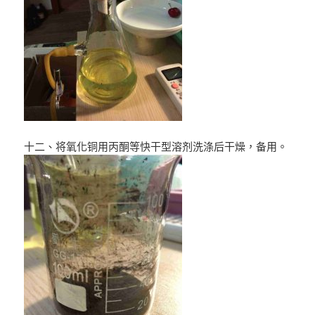
十二、将氧化铜用丙酮等快干型溶剂洗涤后干燥，备用。