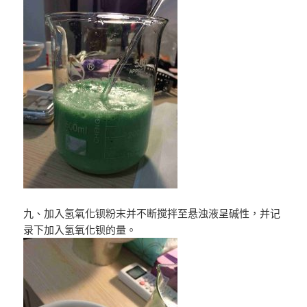
九、加入氢氧化钡粉末并不断搅拌至悬浊液呈碱性，并记
录下加入氢氧化钡的量。