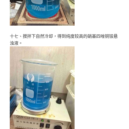
十七、搅拌下自然冷却，得到纯度较高的硝基四唑铜铵悬
浊液。