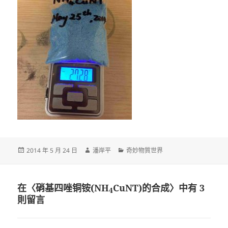
發
作
分
2014 年 5 月 24 日
潘岸平
奇妙物質世界
佈
者
類
日
期:
在〈硝基四唑铜铵(NH
CuNT)的合成〉中有 3
4
則留言