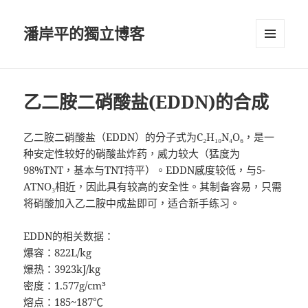
潘岸平的獨立博客
選單及
小工具
乙二胺二硝酸盐(EDDN)的合成
乙二胺二硝酸盐（EDDN）的分子式为C₂H₁₀N₄O₆，是一
种安定性较好的硝酸盐炸药，威力较大（猛度为
98%TNT，基本与TNT持平）。EDDN感度较低，与5-
ATNO₃相近，因此具有较高的安全性。其制备容易，只需
将硝酸加入乙二胺中成盐即可，适合新手练习。
EDDN的相关数据：
爆容：822L/kg
爆热：3923kJ/kg
密度：1.577g/cm³
熔点：185~187℃