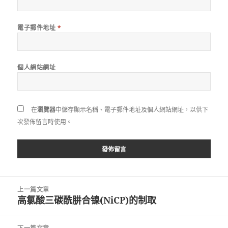
電子郵件地址
*
個人網站網址
在
瀏覽器
中儲存顯示名稱、電子郵件地址及個人網站網址，以供下
次發佈留言時使用。
文
上一篇文章
章
高氯酸三碳酰肼合镍(NiCP)的制取
上
導
一
覽
篇