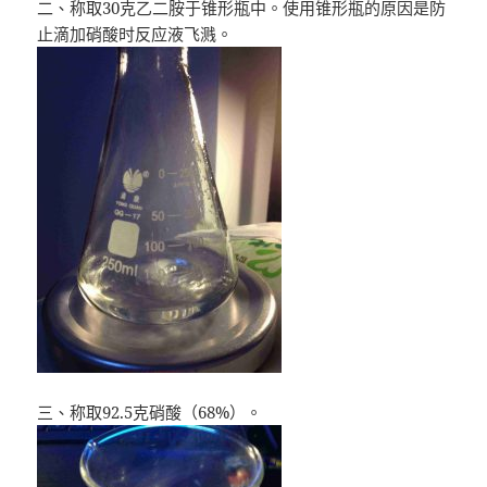
二、称取30克乙二胺于锥形瓶中。使用锥形瓶的原因是防
止滴加硝酸时反应液飞溅。
三、称取92.5克硝酸（68%）。