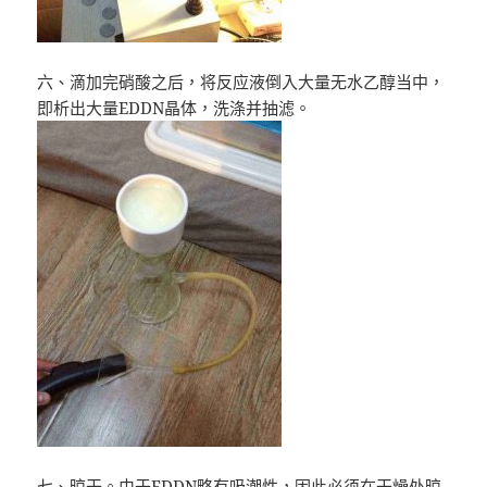
六、滴加完硝酸之后，将反应液倒入大量无水乙醇当中，
即析出大量EDDN晶体，洗涤并抽滤。
七、晾干。由于EDDN略有吸潮性，因此必须在干燥处晾