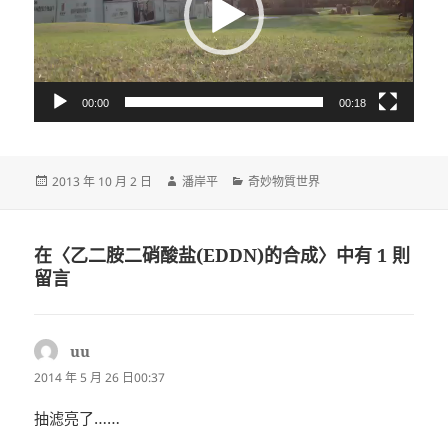
器
00:00
00:18
發
作
分
2013 年 10 月 2 日
潘岸平
奇妙物質世界
佈
者
類
日
期:
在〈乙二胺二硝酸盐(EDDN)的合成〉中有 1 則
留言
uu
表
示:
2014 年 5 月 26 日00:37
抽滤亮了……