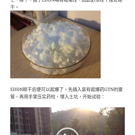
干。
EDDN晾干后便可以起爆了。先插入装有起爆药GTN的雷
管，再用手掌压实药柱，埋入土坑，开始试验：
視
訊
播
放