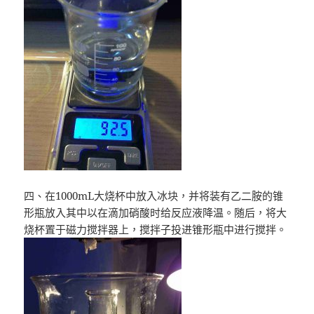
四、在1000mL大烧杯中放入冰块，并将装有乙二胺的锥
形瓶放入其中以在滴加硝酸时给反应液降温。随后，将大
烧杯置于磁力搅拌器上，搅拌子投进锥形瓶中进行搅拌。