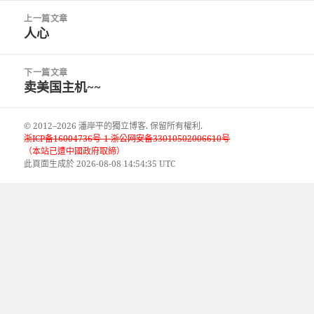
日
文
期:
上一篇文章
章
人心
上
導
一
覽
篇
下一篇文章
文
卖美国主机~~
下
章:
一
篇
© 2012–2026 潘岸平的獨立博客. 保留所有權利.
文
浙ICP备16004736号-1 浙公网安备33010502006610号
（本站已遭中國政府取締）
章:
此頁面生成於 2026-08-08 14:54:35 UTC