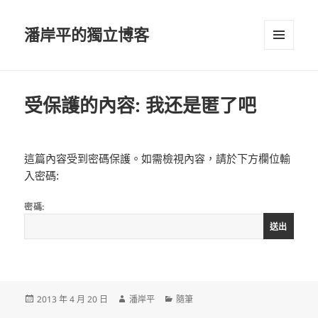
潘岸平的獨立博客
選單及
小工具
受保護的內容: 我还是匿了吧
這篇內容受到密碼保護。如需檢視內容，請於下方欄位輸
入密碼:
密碼:
發
作
分
2013 年 4 月 20 日
潘岸平
隨筆
佈
者
類