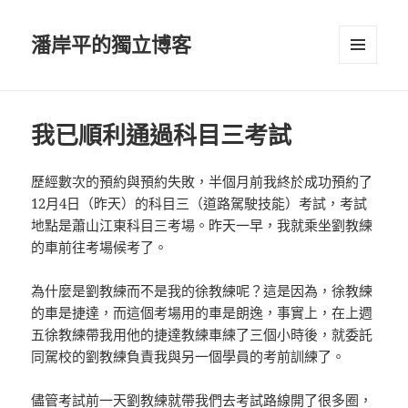
潘岸平的獨立博客
選單及
小工具
我已順利通過科目三考試
歷經數次的預約與預約失敗，半個月前我終於成功預約了
12月4日（昨天）的科目三（道路駕駛技能）考試，考試
地點是蕭山江東科目三考場。昨天一早，我就乘坐劉教練
的車前往考場候考了。
為什麼是劉教練而不是我的徐教練呢？這是因為，徐教練
的車是捷達，而這個考場用的車是朗逸，事實上，在上週
五徐教練帶我用他的捷達教練車練了三個小時後，就委託
同駕校的劉教練負責我與另一個學員的考前訓練了。
儘管考試前一天劉教練就帶我們去考試路線開了很多圈，