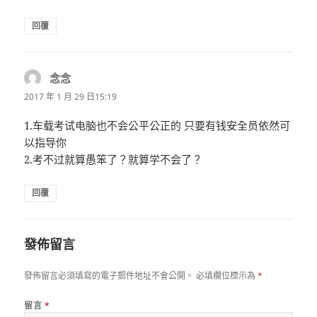
回覆
念念
表
示:
2017 年 1 月 29 日15:19
1.车载考试电脑也不会公平公正的 只要有钱安全员依然可
以指导你
2.考不过就算愚笨了？就算学不会了？
回覆
發佈留言
發佈留言必須填寫的電子郵件地址不會公開。
必填欄位標示為
*
留言
*