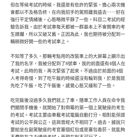
但在等候考試的時候，我還是有些許的緊張，擔心兩次機
會都以不及格告終，在向我招手的駕照離我遠去⋯⋯好在
強行平定情緒後，心態略微平靜了一些。科目二考試的經
驗告訴我，由於考試車每天都被一群基本上不會開車的考
生蹂躪，所以又破又舊。正因為此，我也期待被分配到一
輛稍微好開一些的考試車上。
不知等了多久，那輛考點用的改裝車上的大屏幕上顯示出
了我的名字，我被分配到了8號車，我的前面還有4個人在
考試。此時的我，再次緊張了起來。不過由於前面的4個
人考得奇慢，到了吃午飯的時候還沒有輪到我，於是我就
先吃了午飯。吃了午飯後，感覺心態又緩和了一些。
吃完飯後沒過多久我們就上了車。隨車工作人員在命令我
們關閉手機後，就開始了對倒霉的第一個上駕駛座的考生
的考試。考試主要由車載考試電腦自動打分，相對能保證
考試的公平與公正，這與曾經大不相同了。過去，據說只
要給坐在副駕駛座的考官塞個紅包或是塞包香菸，就能夠
不費吹灰之力通過考試，而現在則不可行了。