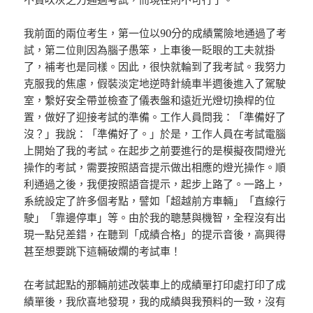
我前面的兩位考生，第一位以90分的成績驚險地通過了考
試，第二位則因為腦子愚笨，上車後一眨眼的工夫就掛
了，補考也是同樣。因此，很快就輪到了我考試。我努力
克服我的焦慮，假裝淡定地逆時針繞車半週後進入了駕駛
室，繫好安全帶並檢查了儀表盤和遠近光燈切換桿的位
置，做好了迎接考試的準備。工作人員問我：「準備好了
沒？」我說：「準備好了。」於是，工作人員在考試電腦
上開始了我的考試。在起步之前要進行的是模擬夜間燈光
操作的考試，需要按照語音提示做出相應的燈光操作。順
利通過之後，我便按照語音提示，起步上路了。一路上，
系統設定了許多個考點，譬如「超越前方車輛」「直線行
駛」「靠邊停車」等。由於我的聰慧與機智，全程沒有出
現一點兒差錯，在聽到「成績合格」的提示音後，高興得
甚至想要跳下這輛破爛的考試車！
在考試起點的那輛前述改裝車上的成績單打印處打印了成
績單後，我欣喜地發現，我的成績與我預料的一致，沒有