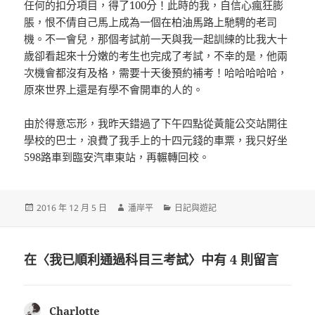
任何的扣分項目，得了100分！此時的我，自信心瘋狂膨
脹，恨不倩自己馬上成為一個在柏油馬路上馳騁的老司
機。不一會兒，那個考試前一天與我一起訓練的比我大十
歲卻看起來十分嫩的考生也完成了考試，不幸的是，他兩
次機會都沒有及格，需要十天後預約補考！哈哈哈哈哈，
原來世界上還是有學不會開車的人的。
由於得意忘形，我昨天錯過了下午四點從黃龍公交站開往
學校的巴士，浪費了我手上的十四元錢的車票，我只好坐
598路車到臨安汽車東站，再輾轉回校。
發
作
分
2016 年 12 月 5 日
潘岸平
日記與遊記
佈
者
類
日
期:
在〈我已順利通過科目三考試〉中有 4 則留言
Charlotte
表