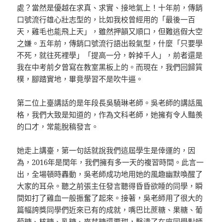
處？當然是優越在求真、求實、接地氣上！十年前，傳銷
口號流行雄心壯志型的，比如我校曾經用的「最後一百
天，雞毛也能飛上天」，雖然押韻又順口，但難逃假大空
之嫌。五年前，傳銷口號流行語出殺氣型，什麼「只要學
不死，就往死裡學」「提高一分，幹掉千人」，前者還是
我在中考前夕曾寫在教室黑板上的。而現在，我們回歸質
樸，腳踏實地，畢竟學習不是吹牛逼。
第二位上臺講話的是年段長吳驍琳老師。吳老師的講話風
格，我們大致是知道的，作為文科老師，她擁有令人豔羨
的口才，常能脫稿發言。
她走上講臺，第一句話就說我們這屆學生是倖運的，因
為，2016年是閏年，我們擁有多一天的複習時間。此言一
出，全場頓時轟動，吳老師成功地用她的風趣幽默喚醒了
大家的耳朵。聽之前張主任發言聽得昏昏欲睡的同學，瞬
間如打了雞血一般振奮了起來。接著，吳老師用了很大的
篇幅誇獎同學們近來已有的成就，嘴巴比蔗糖、果糖、葡
萄糖、核糖、乳糖、麥芽糖還要甜，擊潰了在座同學對師