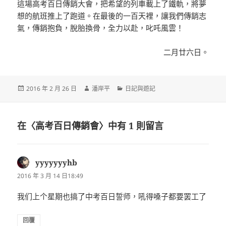
這場高考百日傳銷大會，把希望的列車載上了鐵軌，將夢
想的航班推上了跑道。在最後的一百天裡，讓我們傳銷志
氣，傳銷抱負，脫胎換骨，全力以赴，叱吒風雲！
二月廿六日。
發
作
分
2016 年 2 月 26 日
潘岸平
日記與遊記
佈
者
類
日
期:
在〈高考百日傳銷會〉中有 1 則留言
yyyyyyyhb
表
示:
2016 年 3 月 14 日18:49
我们上个星期也搞了中考百日誓师，吼得嗓子都要罢工了
回覆