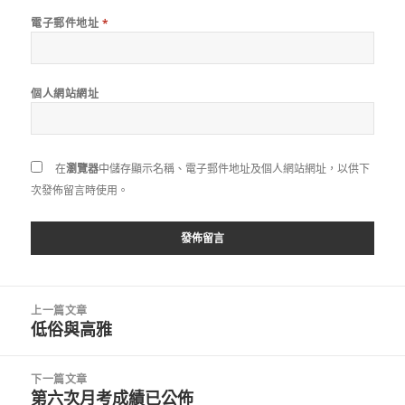
電子郵件地址
*
個人網站網址
在
瀏覽器
中儲存顯示名稱、電子郵件地址及個人網站網址，以供下
次發佈留言時使用。
文
上一篇文章
章
低俗與高雅
上
導
一
覽
篇
下一篇文章
文
第六次月考成績已公佈
下