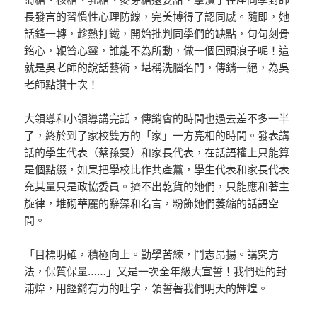
長發言的習慣性心理防線，完美博得了認同感。隨即，她
話鋒一轉，趁熱打鐵，開始批判同學們的缺點，句句刻骨
銘心，鞭笞心靈，誰能不為所動，做一個回頭浪子呢！這
就是吳老師的說話藝術，堪稱洗腦名門，傳銷一絕，為吳
老師點讚十次！
大領導和小領導講完話，傳銷會的時間也過去差不多一半
了，終於到了家校雙方的「家」一方亮相的時間。發表講
話的學生代表（蔡孫雯）和家長代表，在話語權上只能算
是個點綴，如果把學校比作共產黨，學生代表和家長代表
充其量只是政協委員。擠不出乾貨的她們，只能應和著主
旋律，堆砌華麗的辭藻和名言，粉飾她們萎縮的話語空
間。
「目標明確，積極向上。勤學苦練，鬥志昂揚。講究方
法，保質保量……」又是一次全年級大宣誓！我們班的封
浦煒，用鏗鏘有力的吐字，領誓著我們明天的輝煌。