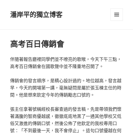
潘岸平的獨立博客
選單及
小工具
高考百日傳銷會
伴隨著報告廳裡同學們並不嘹亮的歌喉，今天下午三點，
高考百日傳銷會在國歌聲中並不隆重地召開了。
傳銷會的發言順序，是精心設計過的。地位越高，發言越
早，今天的開場第一講，毫無疑問是屬於張玉棟主任的時
間。他是想來欽定今年的傳銷勵志口號的。
張主任拿著號稱經校長審查過的發言稿，先是帶領我們懷
著滿腹的智商優越感，徹徹底底地黑了一通其他學校又低
俗又激進的傳銷口號，然後公佈了他欽定的我校專用口
號：「不到最後一天，我不會停止」。這句口號優越在何