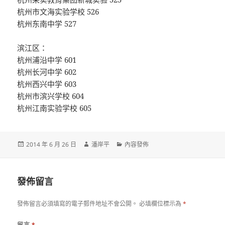
杭州市文海实验学校 526
杭州东南中学 527
滨江区：
杭州浦沿中学 601
杭州长河中学 602
杭州西兴中学 603
杭州市滨兴学校 604
杭州江南实验学校 605
發
作
分
2014 年 6 月 26 日
潘岸平
內容發佈
佈
者
類
日
期:
發佈留言
發佈留言必須填寫的電子郵件地址不會公開。
必填欄位標示為
*
留言
*