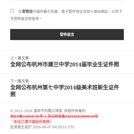
在
瀏覽器
中儲存顯示名稱、電子郵件地址及個人網站網址，以供下
次發佈留言時使用。
文
上一篇文章
章
全网公布杭州市建兰中学2014届毕业生证件照
上
導
一
覽
篇
下一篇文章
文
全网公布杭州第七中学2014级美术班新生证件
下
章:
照
一
篇
文
© 2012–2026 潘岸平的獨立博客. 保留所有權利.
章:
浙ICP备16004736号-1 浙公网安备33010502006610号
（本站已遭中國政府取締）
此頁面生成於 2026-08-07 04:39:11 UTC