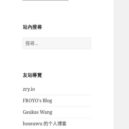
時
間
瀏
覽
站內搜尋
搜
尋
關
鍵
字:
友站導覽
zry.io
FROYO's Blog
Gaukas Wang
hoseawu 的个人博客