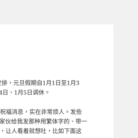
安排，元旦假期自1月1日至1月3
4日、1月5日调休。
种祝福消息，实在非常烦人。发些
的家伙给我发那种用繁体字的、带一
，让人看着就想吐，比如下面这