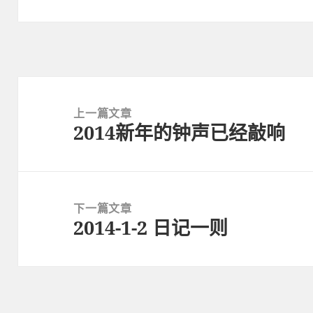
文
章
上一篇文章
2014新年的钟声已经敲响
導
上
覽
一
篇
文
下一篇文章
章:
2014-1-2 日记一则
下
一
篇
文
章: