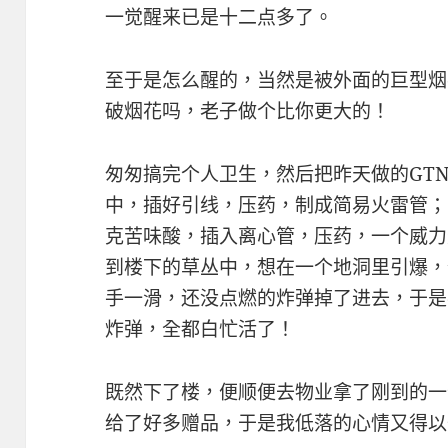
一觉醒来已是十二点多了。
至于是怎么醒的，当然是被外面的巨型烟
破烟花吗，老子做个比你更大的！
匆匆搞完个人卫生，然后把昨天做的GT
中，插好引线，压药，制成简易火雷管；
克苦味酸，插入离心管，压药，一个威力
到楼下的草丛中，想在一个地洞里引爆，
手一滑，还没点燃的炸弹掉了进去，于是
炸弹，全都白忙活了！
既然下了楼，便顺便去物业拿了刚到的一
给了好多赠品，于是我低落的心情又得以