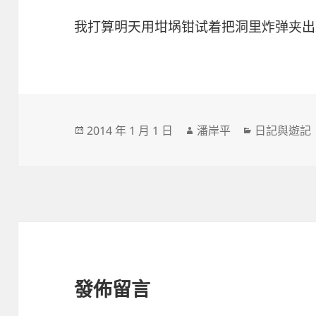
我打算明天用坩埚钳试着把洞里炸弹夹出
發
作
分
2014 年 1 月 1 日
潘岸平
日記與遊記
佈
者
類
日
期:
發佈留言