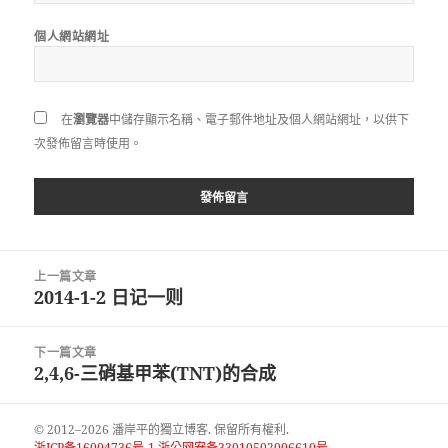
個人網站網址
在
瀏覽器
中儲存顯示名稱、電子郵件地址及個人網站網址，以供下
次發佈留言時使用。
文
上一篇文章
章
2014-1-2 日记一则
上
導
一
覽
篇
下一篇文章
文
2,4,6-三硝基甲苯(TNT)的合成
下
章:
一
篇
© 2012–2026 潘岸平的獨立博客. 保留所有權利.
文
浙ICP备16004736号-1 浙公网安备33010502006610号