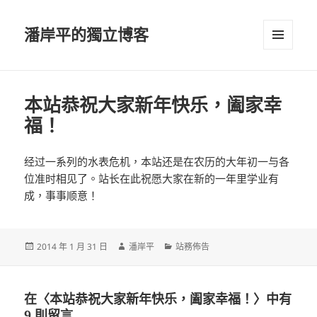
潘岸平的獨立博客
選單及
小工具
本站恭祝大家新年快乐，阖家幸
福！
经过一系列的水表危机，本站还是在农历的大年初一与各
位准时相见了。站长在此祝愿大家在新的一年里学业有
成，事事顺意！
發
作
分
2014 年 1 月 31 日
潘岸平
站務佈告
佈
者
類
日
期:
在〈本站恭祝大家新年快乐，阖家幸福！〉中有
9 則留言