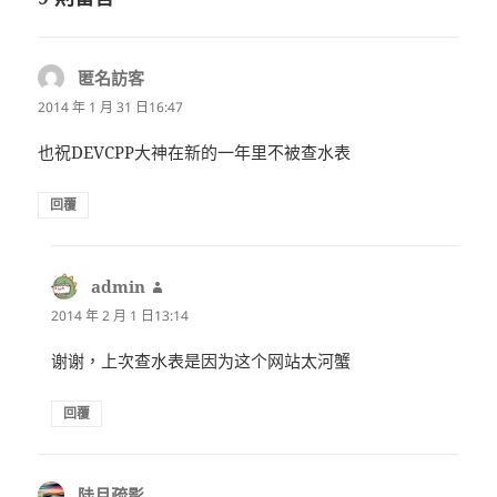
匿名訪客
表
示:
2014 年 1 月 31 日16:47
也祝DEVCPP大神在新的一年里不被查水表
回覆
admin
表
示:
2014 年 2 月 1 日13:14
谢谢，上次查水表是因为这个网站太河蟹
回覆
陆月疏影
表