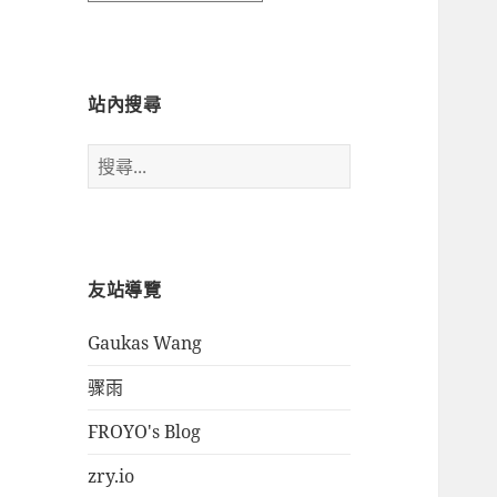
時
間
瀏
覽
站內搜尋
搜
尋
關
鍵
字:
友站導覽
Gaukas Wang
骤雨
FROYO's Blog
zry.io