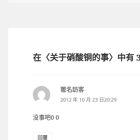
日
期:
在〈关于硝酸铜的事〉中有 3
匿名訪客
表
示:
2012 年 10 月 23 日20:29
没事吧0 0
回覆