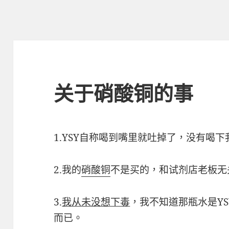
关于硝酸铜的事
1.YSY自称喝到嘴里就吐掉了，没有喝下
2.我的
硝酸铜
不是买的，和试剂店老板无
3.
我从未没想下毒
，我不知道那瓶水是Y
而已。