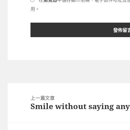
在
瀏覽器
中儲存顯示名稱、電子郵件地址及
用。
文
章
上一篇文章
Smile without saying an
導
上
覽
一
篇