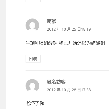
萌猴
表
示:
2012 年 10 月 25 日18:19
牛B啊 喝硝酸铜 我已开始还以为硫酸铜
回覆
匿名訪客
表
示:
2012 年 10 月 28 日17:38
老坏了你