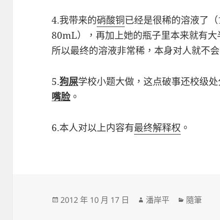
4.我带来的
硝酸铜
已经是很稀的溶液了（
80mL），再加上她的瓶子里本来就有
所以最终的溶液非常稀，本身对人就不会
5.
狗屎
学校小题大做，这点破事还校级处
嘴脸
。
6.本人对以上内容有
最终解释权
。
發
作
分
2012 年 10 月 17 日
潘岸平
隨筆
佈
者
類