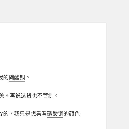
我的
硝酸铜
。
关。再说这货也不管制。
SY的，我只是想看看
硝酸铜
的颜色