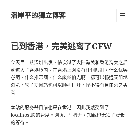
潘岸平的獨立博客
選單及
小工具
已到香港，完美逃离了GFW
今天早上从深圳出发，依次过了大陆海关和香港海关之后
就进入了香港境内。在香港上网没有任何限制，什么优突
必啊，什么推忑啊，什么废丝伯克啊，都可以畅通无阻地
浏览，轮子功网站也可以顺利打开，怪不得有自由港之美
誉。
本站的服务器目前也是在香港，因此我感受到了
localhost般的速度。网页几乎秒开，加载也无须了漫长
的等待。