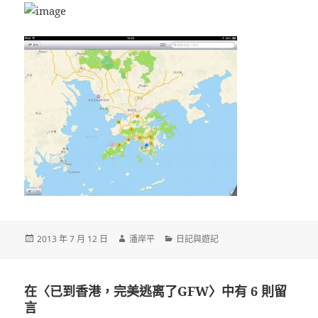
發
作
分
2013 年 7 月 12 日
潘岸平
日記與遊記
佈
者
類
日
期:
在〈已到香港，完美逃离了GFW〉中有 6 則留
言