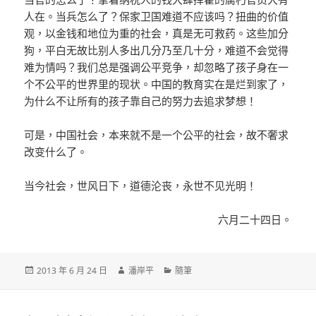
人在。当兵怎么了？保家卫国难道不应该吗？扭曲的价值
观，以金钱和地位为重的社会，真是无可救药。这些加分
狗，平白无故比别人多出几分乃至几十分，难道不会觉得
难为情吗？我们总是强调公平竞争，却忽略了孩子身在一
个不公平的世界里的现状。中国的教育实在是烂到家了，
为什么不让所有的孩子靠自己的努力去追求梦想！
可是，中国社会，本来就不是一个公平的社会，故不奢求
改变什么了。
当今社会，世风日下，道德沦丧，永世不见光明！
六月二十四日。
發
作
分
2013 年 6 月 24 日
潘岸平
隨筆
佈
者
類
日
期: