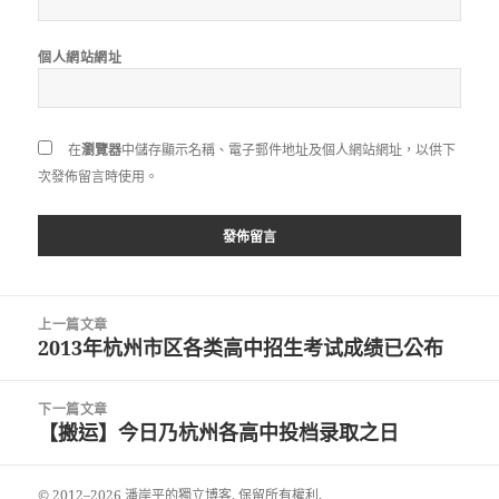
個人網站網址
在
瀏覽器
中儲存顯示名稱、電子郵件地址及個人網站網址，以供下
次發佈留言時使用。
文
上一篇文章
章
2013年杭州市区各类高中招生考试成绩已公布
上
導
一
覽
篇
下一篇文章
文
【搬运】今日乃杭州各高中投档录取之日
下
章:
一
篇
© 2012–2026 潘岸平的獨立博客. 保留所有權利.