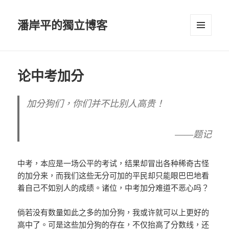
潘岸平的獨立博客
選單及
小工具
论中考加分
加分狗们，你们并不比别人高贵！
——题记
中考，本应是一场公平的考试，结果却冒出各种稀奇古怪
的加分来，而我们这些无分可加的平民却只能眼巴巴地看
着自己不如别人的成绩。诸位，中考加分难道不恶心吗？
倘若没有数量如此之多的加分狗，我或许就可以上更好的
高中了。可是这些加分狗的存在，不仅抬高了分数线，还