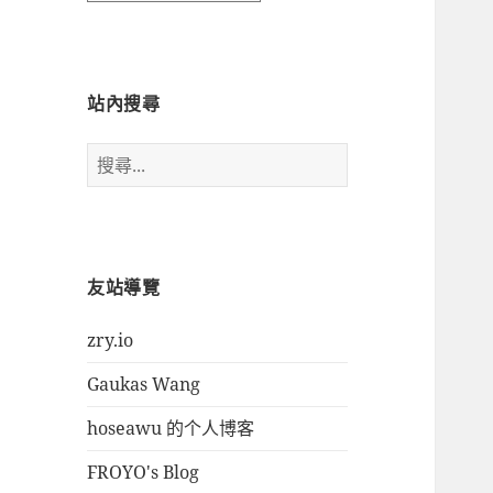
時
間
瀏
覽
站內搜尋
搜
尋
關
鍵
字:
友站導覽
zry.io
Gaukas Wang
hoseawu 的个人博客
FROYO's Blog