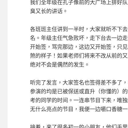
我们全年级在孔子像前的大广场上排好队
臭又长的讲话。
各班班主任讲到一半时，大家就听不下去
名。年级主任气急败坏，走下台去一边走
开始签，骂完那边，这边又开始签，只见
煞的样子！如果老师们将来不改从前的又
绝对不会是偶然的发生。
听完了发言，大家签名也签得差不多了，
参演的均是已被保送或直升（你懂的）的
考的同学的时间。一连串节目下来，唯独
无什么亮点的节目，我便一边嚼口香糖一
接着，来了很多初一的小朋友，他们手里