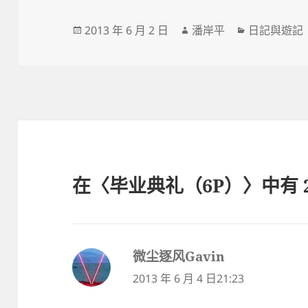
發
作
分
2013 年 6 月 2 日
潘岸平
日記與遊記
佈
者
類
日
期:
在〈毕业典礼（6P）〉中有 
微尘逐风Gavin
表
示:
2013 年 6 月 4 日21:23