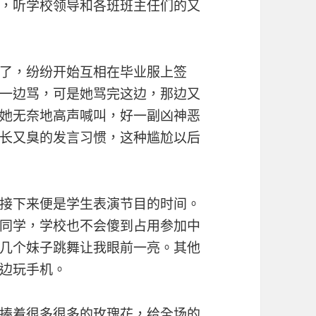
，听学校领导和各班班主任们的又
了，纷纷开始互相在毕业服上签
一边骂，可是她骂完这边，那边又
她无奈地高声喊叫，好一副凶神恶
长又臭的发言习惯，这种尴尬以后
接下来便是学生表演节目的时间。
同学，学校也不会傻到占用参加中
几个妹子跳舞让我眼前一亮。其他
边玩手机。
捧着很多很多的玫瑰花，给全场的